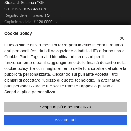
Strada di Settimo n°364
C.F/P.IVA:
10683480015
Registro delle imprese:
TO
Capitale sociale: €
120.0000 i.v.
Cookie policy
Questo sito e gli strumenti di terze parti in esso integrati trattano
dati personali (es. dati di navigazione o indirizzi IP) e fanno uso di
Cookie, Pixel, Tags o altri identificatori necessari per il
funzionamento e per il raggiungimento delle finalità descritte nella
cookie policy, tra cui il miglioramento delle funzionalità del sito e la
pubblicità personalizzata. Cliccando sul pulsante Accetta Tutti
dichiari di accettare l'utilizzo di queste tecnologie. In alternativa
puoi personalizzare le tue scelte tramite l'apposito pulsante.
Scopri di più e personalizza.
Scopri di più e personalizza
Copyright © 2026 GestionaleAuto.com S.r.l., Tutti i diritti riservati -
Leggi l'informativa sulla privacy
-
Cookie Policy
Accetta tutti
Sito creato da:
GestionaleAuto.com