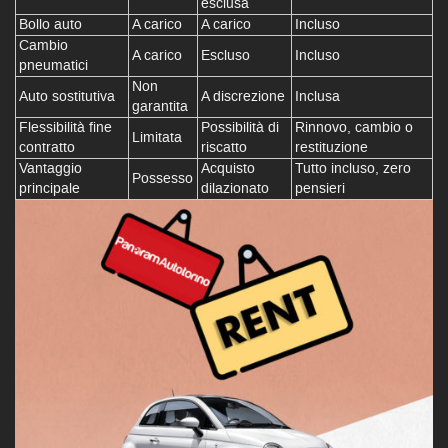
esclusa
Bollo auto
A carico
A carico
Incluso
Cambio
A carico
Escluso
Incluso
pneumatici
Non
Auto sostitutiva
A discrezione
Inclusa
garantita
Flessibilità fine
Possibilità di
Rinnovo, cambio o
Limitata
contratto
riscatto
restituzione
Vantaggio
Acquisto
Tutto incluso, zero
Possesso
principale
dilazionato
pensieri