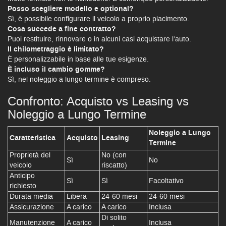
Posso scegliere modello e optional?
Sì, è possibile configurare il veicolo a proprio piacimento.
Cosa succede a fine contratto?
Puoi restituire, rinnovare o in alcuni casi acquistare l’auto.
Il chilometraggio è limitato?
È personalizzabile in base alle tue esigenze.
È incluso il cambio gomme?
Sì, nel noleggio a lungo termine è compreso.
Confronto: Acquisto vs Leasing vs
Noleggio a Lungo Termine
Noleggio a Lungo
Caratteristica
Acquisto
Leasing
Termine
Proprietà del
No (con
Sì
No
veicolo
riscatto)
Anticipo
Sì
Sì
Facoltativo
richiesto
Durata media
Libera
24-60 mesi
24-60 mesi
Assicurazione
A carico
A carico
Inclusa
Di solito
Manutenzione
A carico
Inclusa