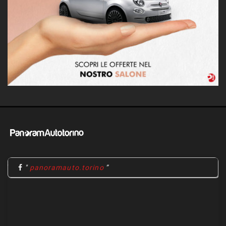
"
panoramauto.torino