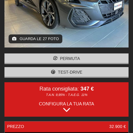
GUARDA LE 27 FOTO
PERMUTA
TEST-DRIVE
347 €
Rata consigliata:
T.A.N. 9,95% - T.A.E.G.
11%
CONFIGURA LA TUA RATA
PREZZO
32.900 €