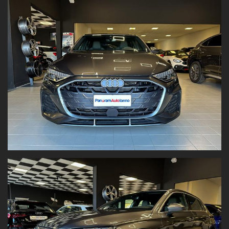
Sensori di parcheggio anteriori
Telecamera
Fari LED Matrix
Prezzo al netto dell’immatricolazione
, valido con promozione
Panoramauto Torino S.r.l.
Valutiamo il tuo usato!
Vuoi permutare la tua vettura o venderla?
Inviaci
foto e dati
su:
www.panoramautotorino.it
→ sezione “Acquistiamo il tuo
usato”
Strada Settimo 364, Torino
(di fronte al centro commerciale
Panorama)
Nota bene:
Tutti i dati tecnici e gli accessori sono riportati con la massima
accuratezza. Tuttavia, le informazioni hanno
valore indicativo
e
non costituiscono vincolo contrattuale
.
Fogli informativi disponibili in sede.