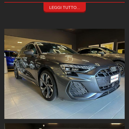
prezzi esclusivi
.
Formule finanziarie personalizzate
LEGGI TUTTO...
Fino a
120 mesi
a
tassi agevolati
, grazie alle convenzioni con le
principali società finanziarie.
Consulenza assicurativa su misura
Coperture
parziali o totali
,
valore a nuovo fino a 84 mesi
e
franchigia zero
.
Assistenza completa:
Manutenzione ordinaria e straordinaria interna
Carrozzeria
e
assistenza stradale
per supportarti a 360°
Audi A3 SPB 35 TDi S Tronic S line Edition
Equipaggiamento principale:
S Line esterno
S Line interno
Cerchi in lega da 18"
Clima automatico
Volante sportivo multifunzione
App Connect
Sedili sportivi in pelle
Sensori di parcheggio posteriori