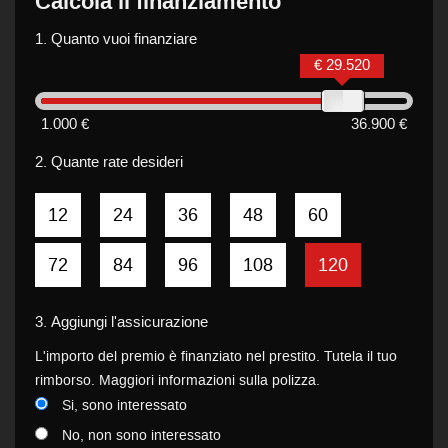
Calcola il finanziamento
1.
Quanto vuoi finanziare
€ 29.520
1.000 €
36.900 €
2.
Quante rate desideri
12
24
36
48
60
72
84
96
108
120
3.
Aggiungi l'assicurazione
L'importo del premio è finanziato nel prestito. Tutela il tuo
rimborso. Maggiori informazioni sulla polizza.
Si, sono interessato
No, non sono interessato