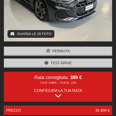
GUARDA LE 20 FOTO
PERMUTA
TEST-DRIVE
389 €
Rata consigliata:
T.A.N. 9,95% - T.A.E.G.
11%
CONFIGURA LA TUA RATA
PREZZO
36.900 €