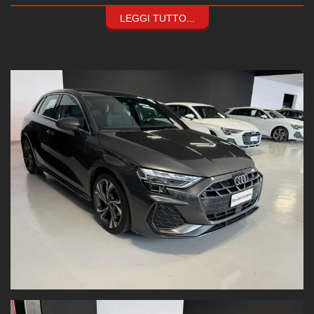
prezzi esclusivi
.
Formule finanziarie personalizzate
LEGGI TUTTO...
Fino a
120 mesi
a
tassi agevolati
, grazie alle convenzioni con le
principali società finanziarie.
Consulenza assicurativa su misura
Coperture
parziali o totali
,
valore a nuovo fino a 84 mesi
e
franchigia zero
.
Assistenza completa:
Manutenzione ordinaria e straordinaria interna
Carrozzeria
e
assistenza stradale
per supportarti a 360°
Audi A3 SPB 35 TDi S Tronic S line Edition
Equipaggiamento principale:
S Line esterno
S Line interno
Cerchi in lega da 18"
Clima automatico
Volante sportivo multifunzione
App Connect
Sedili sportivi in pelle
Sensori di parcheggio posteriori