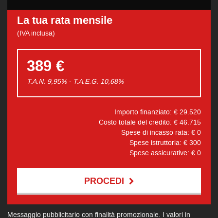
La tua rata mensile
(IVA inclusa)
389 €
T.A.N. 9,95% - T.A.E.G.
10,68
%
Importo finanziato: €
29.520
Costo totale del credito: €
46.715
Spese di incasso rata: €
0
Spese istruttoria: €
300
Spese assicurative: €
0
PROCEDI
Contattaci
Messaggio pubblicitario con finalità promozionale. I valori in