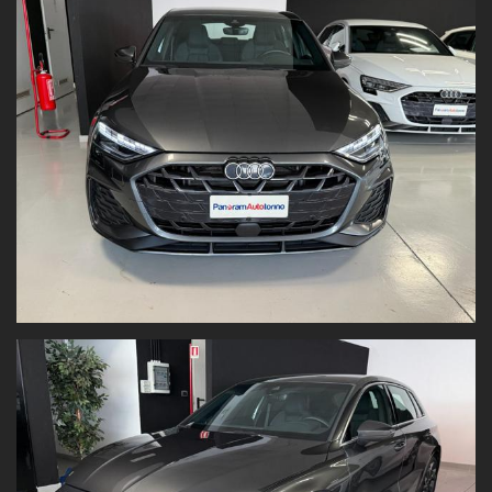
Sensori di parcheggio anteriori
Telecamera
Fari LED Matrix
Prezzo al netto dell’immatricolazione
, valido con promozione
Panoramauto Torino S.r.l.
Valutiamo il tuo usato!
Vuoi permutare la tua vettura o venderla?
Inviaci
foto e dati
su:
www.panoramautotorino.it
→ sezione “Acquistiamo il tuo
usato”
Strada Settimo 364, Torino
(di fronte al centro commerciale
Panorama)
Nota bene:
Tutti i dati tecnici e gli accessori sono riportati con la massima
accuratezza. Tuttavia, le informazioni hanno
valore indicativo
e
non costituiscono vincolo contrattuale
.
Fogli informativi disponibili in sede.