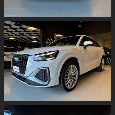
Navigatore integrato
Chiave elettronica
Ambient Light Plus
Prezzo al netto dell’immatricolazione
, valido con promozione
Panoramauto Torino S.r.l.
Valutiamo il tuo usato!
Vuoi permutare la tua vettura o venderla?
Inviaci
foto e dati
su:
www.panoramautotorino.it
→ sezione “Acquistiamo il tuo
usato”
Strada Settimo 364, Torino
(di fronte al centro commerciale
Panorama)
Nota bene:
Tutti i dati tecnici e gli accessori sono riportati con la massima
accuratezza. Tuttavia, le informazioni hanno
valore indicativo
e
non costituiscono vincolo contrattuale
.
Fogli informativi disponibili in sede.