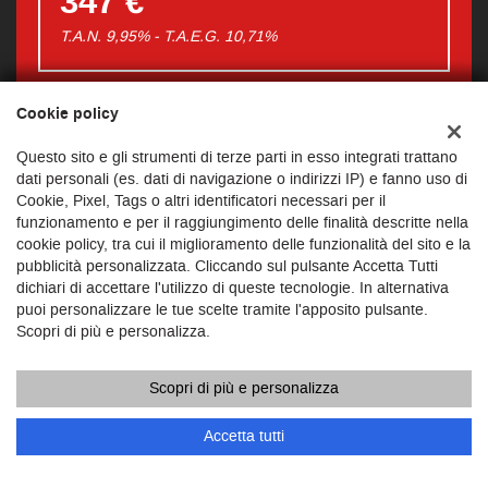
347 €
T.A.N. 9,95% - T.A.E.G.
10,71
%
Importo finanziato: €
26.320
Cookie policy
Costo totale del credito: €
41.651
Spese di incasso rata: €
0
Questo sito e gli strumenti di terze parti in esso integrati trattano
Spese istruttoria: €
300
dati personali (es. dati di navigazione o indirizzi IP) e fanno uso di
Spese assicurative: €
0
Cookie, Pixel, Tags o altri identificatori necessari per il
funzionamento e per il raggiungimento delle finalità descritte nella
cookie policy, tra cui il miglioramento delle funzionalità del sito e la
PROCEDI
pubblicità personalizzata. Cliccando sul pulsante Accetta Tutti
dichiari di accettare l'utilizzo di queste tecnologie. In alternativa
puoi personalizzare le tue scelte tramite l'apposito pulsante.
Contattaci
Scopri di più e personalizza.
Messaggio pubblicitario con finalità promozionale. I valori in
tabella sono indicativi e IVA inclusa. La rata finanziaria è
comprensiva di spese RID. Offerta valida per il mese in corso.
Scopri di più e personalizza
Salvo approvazione dell'istituto di credito erogante. Al fine di
Accetta tutti
gestire le tue spese in modo responsabile e di conoscere
eventuali altre offerte disponibili, l'Istituto di Credito erogante ti