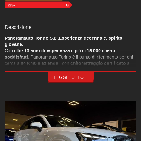
Descrizione
Panoramauto Torino S.r.l.Esperienza decennale, spirito
giovane.
Con oltre
13 anni di esperienza
e più di
15.000 clienti
soddisfatti
, Panoramauto Torino è il punto di riferimento per chi
cerca auto
Km0 e aziendali
con
chilometraggio certificato
a
prezzi esclusivi
.
Formule finanziarie personalizzate
LEGGI TUTTO...
Fino a
120 mesi
a
tassi agevolati
, grazie alle convenzioni con le
principali società finanziarie.
Consulenza assicurativa su misura
Coperture
parziali o totali
,
valore a nuovo fino a 84 mesi
e
franchigia zero
.
Assistenza completa:
Manutenzione ordinaria e straordinaria interna
Carrozzeria
e
assistenza stradale
per supportarti a 360°
Audi Q2 35 TDI S tronic S line Edition
Accessori principali: