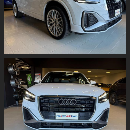
Fari LED Matrix
Fari posteriori LED con indicatori dinamici
Esterni S line
Interni S line
Cerchi in lega da 19"
Pack Cromo
Volante sportivo multifunzione
Sedili misto tessuto/pelle
Specchietto interno fotocromatico
Front Assist
Adaptive Cruise Control
Limitatore di velocità
Sensori di parcheggio anteriori e posteriori
T
elecamera posteriore
Park Assist
Specchietti elettrici, riscaldabili e richiudibili
Audi Virtual Cockpit
Audi Drive Select
Radio DAB