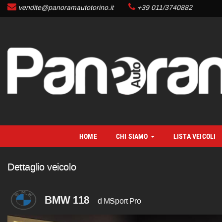
vendite@panoramautotorino.it
+39 011/3740882
HOME
CHI SIAMO
LISTA VEICOLI
Dettaglio veicolo
BMW 118
d MSport Pro