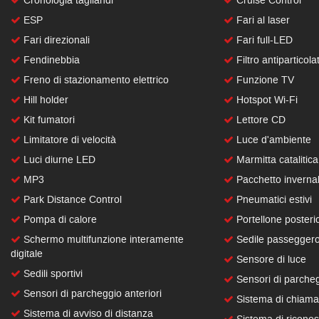
Cronologia tagliandi
Cruise Control
ESP
Fari al laser
Fari direzionali
Fari full-LED
Fendinebbia
Filtro antiparticola
Freno di stazionamento elettrico
Funzione TV
Hill holder
Hotspot Wi-Fi
Kit fumatori
Lettore CD
Limitatore di velocità
Luce d'ambiente
Luci diurne LED
Marmitta catalitica
MP3
Pacchetto inverna
Park Distance Control
Pneumatici estivi
Pompa di calore
Portellone posterio
Schermo multifunzione interamente
Sedile passeggero 
digitale
Sensore di luce
Sedili sportivi
Sensori di parcheg
Sensori di parcheggio anteriori
Sistema di chiama
Sistema di avviso di distanza