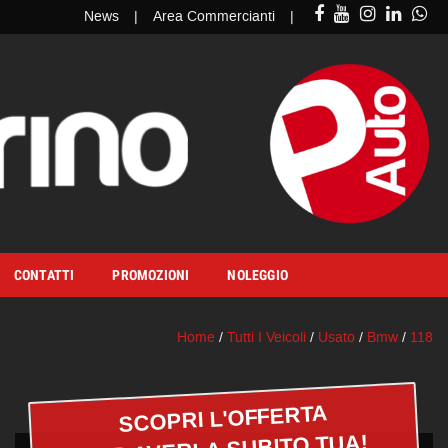
News
Area Commercianti
CONTATTI
PROMOZIONI
NOLEGGIO
Home
/
Tutti I Veicoli
/
Usato
/
Bmw
/
118
SCOPRI L'OFFERTA