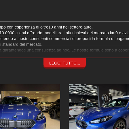
po con esperienza di oltre10 anni nel settore auto.
0.0000 clienti offrendo modelli tra i più richiesti del mercato km0 e azien
ttendo ai nostri consulenti commerciali di proporti la formula di pagamen
gli standard del mercato.
sa garantendoti una consulenza ad hoc. Le nostre formule sono a copertu
o.
dinaria volte a garantire il massimo livello di sicurezza del tuo veicol
LEGGI TUTTO...
lla riparazione all’assistenza stradale, i nostri consulenti e tecnici son