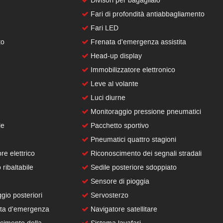
Divisori per bagagliaio
Fari di profondità antiabbagliamento
Fari LED
to
Frenata d'emergenza assistita
Head-up display
Immobilizzatore elettronico
Leve al volante
Luci diurne
Monitoraggio pressione pneumatici
le
Pacchetto sportivo
Pneumatici quattro stagioni
re elettrico
Riconoscimento dei segnali stradali
ribaltabile
Sedile posteriore sdoppiato
Sensore di pioggia
gio posteriori
Servosterzo
ta d'emergenza
Navigatore satellitare