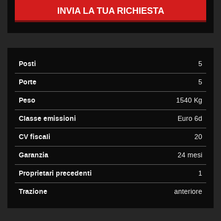
INVIA LA TUA RICHIESTA
Posti
5
Porte
5
Peso
1540 Kg
Classe emissioni
Euro 6d
CV fiscali
20
Garanzia
24 mesi
Proprietari precedenti
1
Trazione
anteriore