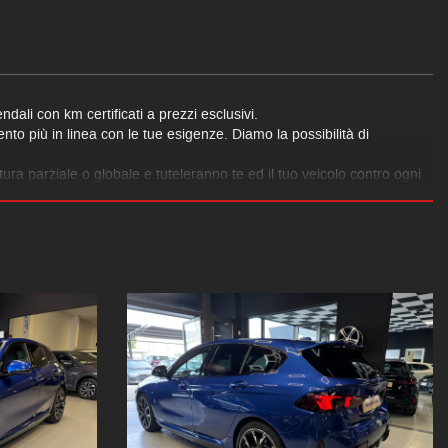
dali con km certificati a prezzi esclusivi.
to più in linea con le tue esigenze. Diamo la possibilità di
ra parziale o globale e tuteleranno te ed il tuo veicolo contro ogni
o.
o a tua completa disposizione per supportarti nella risoluzione dei