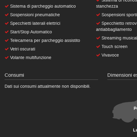
Sistema di riconos
Sistema di parcheggio automatico
stanchezza
Sospensioni pneumatiche
Sospensioni sport
Specchietti laterali elettrici
Specchietto retrov
antiabbagliamento
Start/Stop Automatico
Streaming musical
Telecamera per parcheggio assistito
Touch screen
Vetri oscurati
Vivavoce
Volante multifunzione
Consumi
Dimensioni es
Dati sui consumi attualmente non disponibili.
P
L