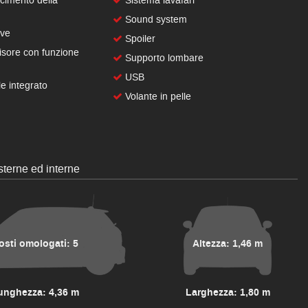
cimento della
Sistema lavafari
Sound system
ive
Spoiler
isore con funzione
Supporto lombare
USB
e integrato
Volante in pelle
terne ed interne
osti omologati: 5
Altezza: 1,46 m
unghezza: 4,36 m
Larghezza: 1,80 m