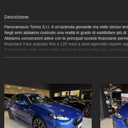
Descrizione
Panoramauto Torino S.r.l. è un’azienda giovanile ma nello stesso tem
Negli anni abbiamo costruito una realtà in grado di soddisfare più di 1
Abbiamo convenzioni attive con le principali società finanziarie perme
finanziare il tuo acquisto fino a 120 mesi a tassi agevolati rispetto a
Ti assistiamo nelle scelta della soluzione assicurativa più vantaggio
rischio garantendoti il valore a nuovo fino a 84 mesi a franchigia zer
Effettuiamo internamente operazioni di manutenzione ordinaria e straor
Abbiamo anche la carrozzeria per assistere ai nostri clienti a 360°, da
problemi e per fornirti informazioni o chiarimenti.
Bmw 118d msport
accessori
Active Park Distance Control
BMW Individual Shadow Line con contenuti estesi
BMW Live Cockpit Plus
Parking Assistant
Premium
antifurto con allarme acustico
cerchi in lega leggera da 18"