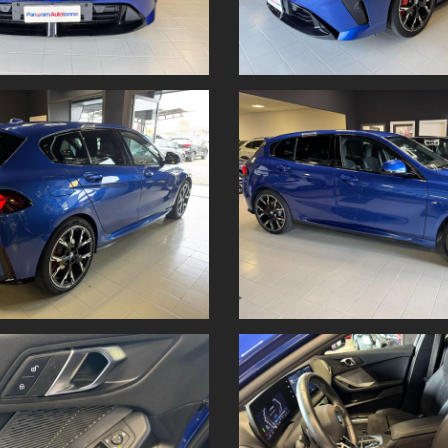
ch display da 10,7"
azione