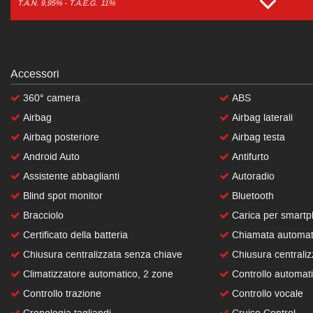
T.A.N. 9,95% - T.A.E.G.
11%
Accessori
360° camera
ABS
Airbag
Airbag laterali
Airbag posteriore
Airbag testa
Android Auto
Antifurto
Assistente abbaglianti
Autoradio
Blind spot monitor
Bluetooth
Bracciolo
Carica per smartp
Certificato della batteria
Chiamata automat
Chiusura centralizzata senza chiave
Chiusura centrali
Climatizzatore automatico, 2 zone
Controllo automati
Controllo trazione
Controllo vocale