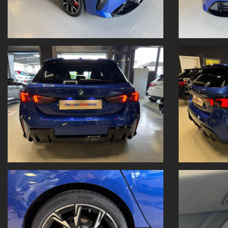
cinture di sicurezza M
climatizzatore automatico
cruise control con funzione freno
curved display con quadro strumenti digitale da 10,25" e control tou
dettagli esterni M Sport
dettagli interni M Sport
driving assistant
fari anteriori a LED
fari posteriori a LED
impianto frenante maggiorato MSport con pinze in Red High Gloss
inteni in Alcantara/Veganza Black con cuciture a contrasto Blue
modanature interne in Alluminio Hexacube dark
padiglione in antracite
retrovisori esterni ripiegabili elettricamente
sedile guidatore regolabile in altezza
sedili anteriori sportivi
sistema infotainment BMW Operating system 9 con sistema di navig
sospensioni adattive
spoiler posteriore M
telecamera posteriore Park View
volante sportivo M con paddles al volante