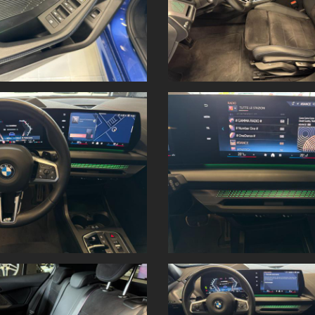
'inclusive e sconto rottamazione!
 vettura tramite il nostro sito www.panoramautotorino.it nella pagina “acq
ommerciale Panorama.
isione riguardo i dati tecnici e gli accessori del veicolo ,l’offerta è so