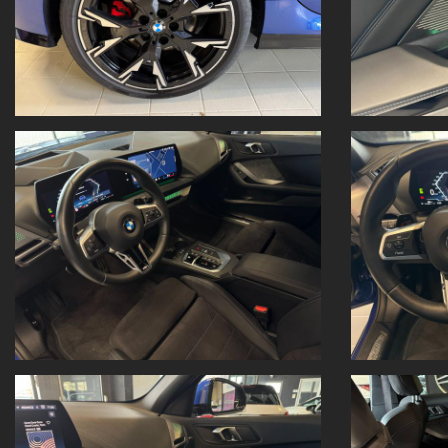
Prezzo più immatricolazione solo con offerta Panoramauto Torino all
Per la valutazione del vostro usato inserite i dati e foto della vostra
Vi aspettiamo in Strada Settimo 364 a Torino, di fronte al centro c
Sebbene sia stato fatto ogni ragionevole sforzo per assicurare la prec
promozione Panoramauto Torino srl , fogli illustrativi in sede