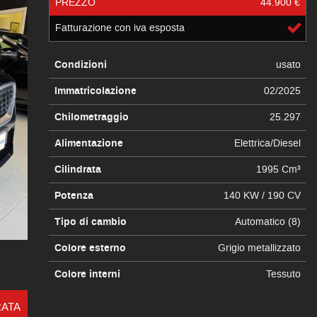
PREZZO
44.900 €
Fatturazione con iva esposta
Condizioni
usato
Immatricolazione
02/2025
Chilometraggio
25.297
Alimentazione
Elettrica/Diesel
Cilindrata
1995 Cm³
Potenza
140 KW / 190 CV
Tipo di cambio
Automatico (8)
Colore esterno
Grigio metallizzato
Colore interni
Tessuto
RATA