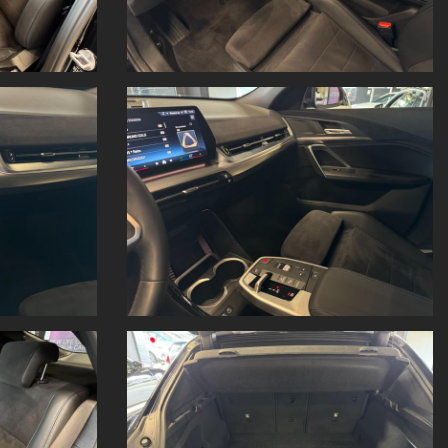
cativo
e
non costituiscono vincolo contrattuale
.