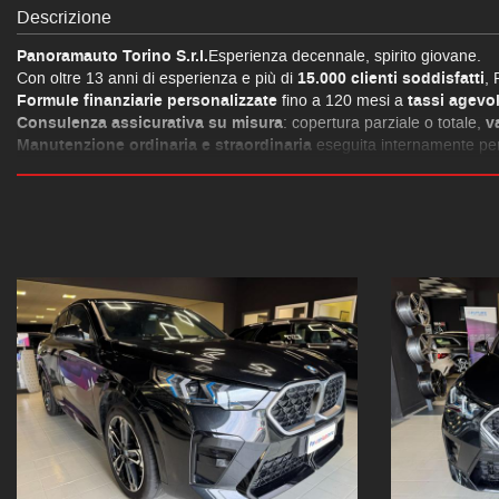
Descrizione
Panoramauto Torino S.r.l.
Esperienza decennale, spirito giovane.
Con oltre 13 anni di esperienza e più di
15.000 clienti soddisfatti
, 
Formule finanziarie personalizzate
fino a 120 mesi a
tassi agevol
Consulenza assicurativa su misura
: copertura parziale o totale,
v
Manutenzione ordinaria e straordinaria
eseguita internamente per
Servizio carrozzeria e assistenza stradale
per supportarti a 360°.
BMW X4 xDrive20d 48V Msport
Equipaggiamento veicolo:
Serbatoio carburante più grande
BMW cerchi in lega doppia razza
Cambio automatico con leve di comando
Indicazione pressione pneumatici
Telaio M adattativo
Specchio esterno ribaltabile
Accesso comfort
M Pacchetto sport
PACCHETTO SPORTIVO M PRO
BMW griglia iconic glow
Vetri a isolam. acustico
IMP.FRENANTE MAGGIORATO M, ROSSO LUCIDO