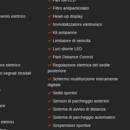
Fari full-LED
Filtro antiparticolato
ento elettrico
Head-up display
Immobilizzatore elettronico
Kit antipanne
Limitatore di velocità
Luci diurne LED
o
Park Distance Control
re elettrico
Regolazione elettrica del sedile
posteriore
 segnali stradali
Schermo multifunzione interamente
digitale
a
Sedili sportivi
Sensori di parcheggio anteriori
are
Sistema di avviso di distanza
Sistema di parcheggio automatico
elettrici
Sospensioni sportive