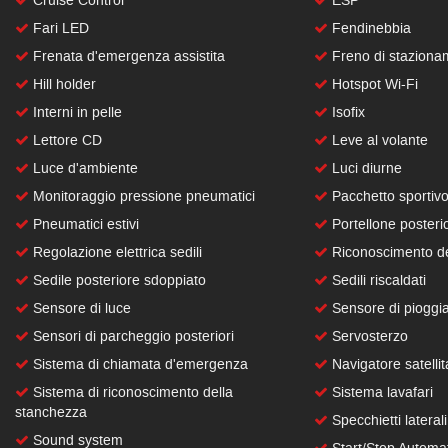
Cruise Control
ESP
Fari LED
Fendinebbia
Frenata d'emergenza assistita
Freno di stazionam
Hill holder
Hotspot Wi-Fi
Interni in pelle
Isofix
Lettore CD
Leve al volante
Luce d'ambiente
Luci diurne
Monitoraggio pressione pneumatici
Pacchetto sportiv
Pneumatici estivi
Portellone posterio
Regolazione elettrica sedili
Riconoscimento dei
Sedile posteriore sdoppiato
Sedili riscaldati
Sensore di luce
Sensore di pioggi
Sensori di parcheggio posteriori
Servosterzo
Sistema di chiamata d'emergenza
Navigatore satellit
Sistema di riconoscimento della
Sistema lavafari
stanchezza
Specchietti laterali 
Sound system