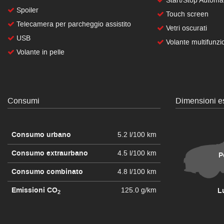
Start/Stop Automa
Spoiler
Touch screen
Telecamera per parcheggio assistito
Vetri oscurati
USB
Volante multifunzi
Volante in pelle
Consumi
Dimensioni es
Consumo urbano
5.2 l/100 km
Consumo extraurbano
4.5 l/100 km
P
Consumo combinato
4.8 l/100 km
Emissioni CO
125.0 g/km
L
2