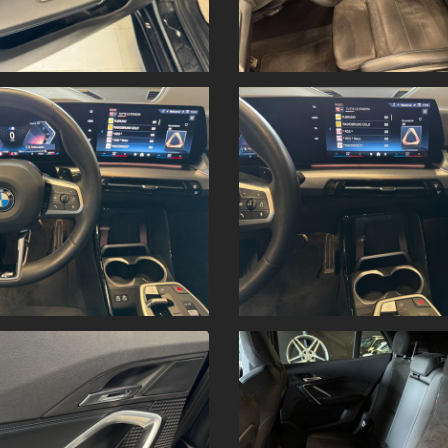
 Panoramauto Torino S.r.l.
”
 commerciale Panorama.
massima accuratezza possibile. Tuttavia, le informazioni hanno
valore indi