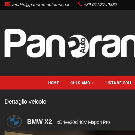
vendite@panoramautotorino.it
+39 011/3740882
HOME
CHI SIAMO
LISTA VEICOLI
Dettaglio veicolo
BMW X2
xDrive20d 48V Msport Pro