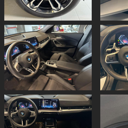
Cielo antracite
Pacchetto optional Professional
Guidance Paket
M Shadow Line con contenuto ampliato
Il prezzo è al netto dell'immatricolazione ed è valido con
promozione
Valutiamo il tuo usato!
Vuoi permutare la tua vettura o venderla?
Inviaci
foto e dati
direttamente dal nostro sito:
www.panoramautotorino.it
→ sezione “Acquistiamo il tuo usato
Ti aspettiamo in Strada Settimo 364, Torino
, di fronte al centro
Nota bene:
Tutti i dati tecnici e gli accessori del veicolo sono riportati con la 
Fogli informativi disponibili in sede.