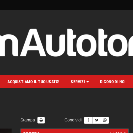
ACQUISTIAMO IL TUO USATO!
SERVIZI
DICONO DI NOI
Stampa
Condividi