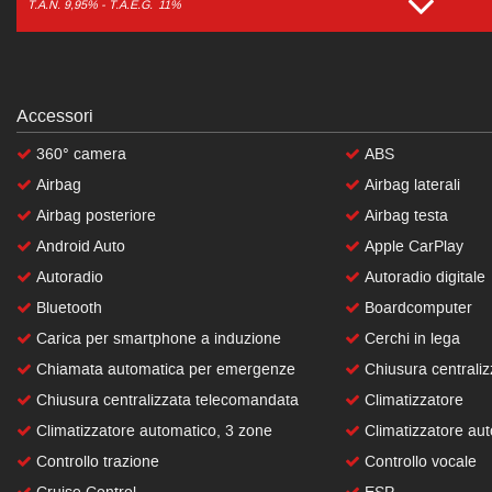
T.A.N. 9,95% - T.A.E.G.
11%
Accessori
360° camera
ABS
Airbag
Airbag laterali
Airbag posteriore
Airbag testa
Android Auto
Apple CarPlay
Autoradio
Autoradio digitale
Bluetooth
Boardcomputer
Carica per smartphone a induzione
Cerchi in lega
Chiamata automatica per emergenze
Chiusura centraliz
Chiusura centralizzata telecomandata
Climatizzatore
Climatizzatore automatico, 3 zone
Climatizzatore aut
Controllo trazione
Controllo vocale