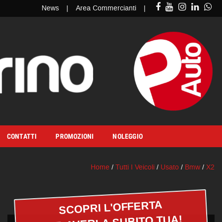
News
Area Commercianti
CONTATTI
PROMOZIONI
NOLEGGIO
Home
/
Tutti I Veicoli
/
Usato
/
Bmw
/
X2
SCOPRI L'OFFERTA