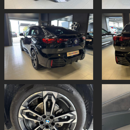
Fari Shadow Line M
Cristalli oscurati
Retrovisore int. autoanabbaglianti
Sedile attivo p lato guida/passeggero
Regolazione elettrica sedili con memory
Fissaggio seggiolino per bambini
Sedile sportivo
Riscaldamento sedile guid./pass.
M cinture di sicurezza
PLANCIA STRUMENTI LUXURY
Tachimetro chilometrico
Faro a LED adattativo
Assistente abbaglianti
Driving Assistant Professional
Active Guard
Parking assistant professional
Head-Up Display
Sintonizzatore DAB (idoneità DAB+)
Sistema HiFi Harman Kardon
BMW Live cockpit Professional
M volante in pelle
Spoiler posteriore M
Lucido shadow line