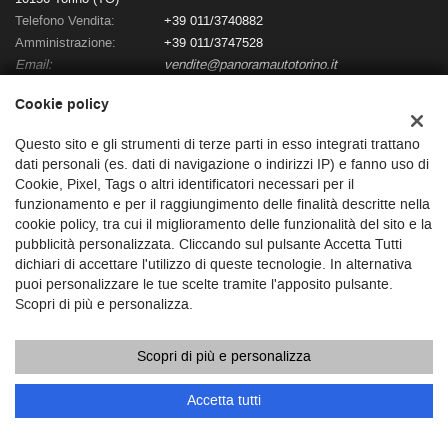
Telefono Vendita:
+39 011/3740882
Amministrazione:
+39 011/3747528
Email:
vendite@panoramautotorino.it
Indicazioni stradali
Cookie policy
Questo sito e gli strumenti di terze parti in esso integrati trattano
Dati fiscali:
dati personali (es. dati di navigazione o indirizzi IP) e fanno uso di
Panoramauto Torino Srl
Cookie, Pixel, Tags o altri identificatori necessari per il
Strada di Settimo n°364
funzionamento e per il raggiungimento delle finalità descritte nella
C.F/P.IVA:
10683480015
cookie policy, tra cui il miglioramento delle funzionalità del sito e la
pubblicità personalizzata. Cliccando sul pulsante Accetta Tutti
Registro delle imprese:
TO
dichiari di accettare l'utilizzo di queste tecnologie. In alternativa
Capitale sociale: €
120.0000 i.v.
puoi personalizzare le tue scelte tramite l'apposito pulsante.
Scopri di più e personalizza.
Scopri di più e personalizza
Accetta tutti