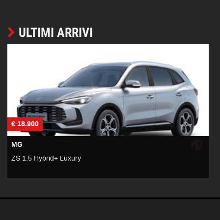
ULTIMI ARRIVI
€ 18.900
€
MG
ZS 1.5 Hybrid+ Luxury
Z