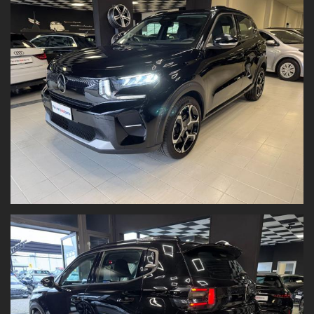
volante regolabile in altezza e profondità
Il prezzo è al netto dell'immatricolazione ed è valido con
promozione Panoramauto Torino S.r.l.
Valutiamo il tuo usato!
Vuoi permutare la tua vettura o venderla?
Inviaci
foto e dati
direttamente dal nostro sito:
www.panoramautotorino.it
→ sezione “Acquistiamo il tuo
usato”
Ti aspettiamo in Strada Settimo 364, Torino
, di fronte al centro
commerciale Panorama.
Nota bene:
Tutti i dati tecnici e gli accessori del veicolo sono riportati con la
massima accuratezza possibile. Tuttavia, le informazioni hanno
valore indicativo
e
non costituiscono vincolo contrattuale
.
Fogli informativi disponibili in sede.