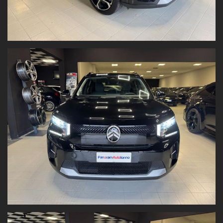
barre sul tetto nere
cerchi con copriruota integrale da 17" Azurite
chiusura centralizzata con pulsante di sicurezza e visualizzazione
permanente delle porte chiuse
comandi multimediali al volante
fari a LED
fari posteriori a LED 3D
head up display
interni in tessuto Urban Grey
retrovisori esterni elettrici e riscaldabili
riconoscimento dei limiti di velocità e raccomandazione
rilevatore di stanchezza
ripartitore elettronico di frenata REF
sedile guida regolabile in altezza
sedile posteriore frazionato 1/3-2/3 ribaltabile
sensore pioggia e crepuscolare
sensori di parcheggio posteriori
sensori pressione pneumatici
servosterzo con funzione City
sospensioni Citroën Advanced Comfort®
spoiler posteriore
volante in eco-pelle