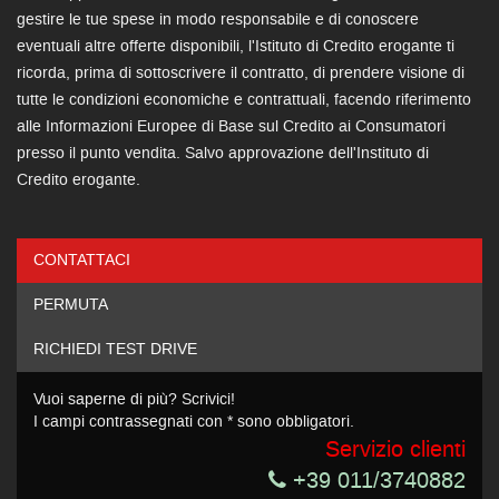
gestire le tue spese in modo responsabile e di conoscere
eventuali altre offerte disponibili, l'Istituto di Credito erogante ti
ricorda, prima di sottoscrivere il contratto, di prendere visione di
tutte le condizioni economiche e contrattuali, facendo riferimento
alle Informazioni Europee di Base sul Credito ai Consumatori
presso il punto vendita. Salvo approvazione dell'Instituto di
Credito erogante.
CONTATTACI
Ho letto e accetto
l'informativa privacy
*
PERMUTA
Acconsento al trattamento dei miei dati per finalità di
marketing
RICHIEDI TEST DRIVE
Invia la tua richiesta
Vuoi saperne di più? Scrivici!
I campi contrassegnati con * sono obbligatori.
Servizio clienti
+39 011/3740882