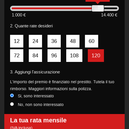
1.000 €
14.400 €
2.
Quante rate desideri
12
24
36
48
60
72
84
96
108
120
3.
Aggiungi l'assicurazione
L'importo del premio è finanziato nel prestito. Tutela il tuo
rimborso. Maggiori informazioni sulla polizza.
Si, sono interessato
No, non sono interessato
La tua rata mensile
(IVA inclusa)