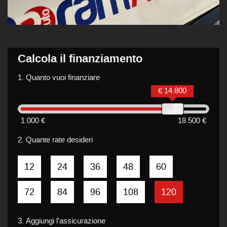
Calcola il finanziamento
1.
Quanto vuoi finanziare
€ 14.800
1.000 €
18.500 €
2.
Quante rate desideri
12
24
36
48
60
72
84
96
108
120
3.
Aggiungi l'assicurazione