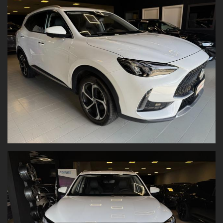
Servizio carrozzeria e assistenza stradale
per supportarti a
360°.
Mg HS 1.5 t Luxury Automatica
accessori :
TETTO APRIBILE
CERCHI IN LEGA 19
INTERNI SPORTIVI IN PELLE A GUSCIO
SEDILI ANTERIORI ELETTRICI
TELECAMERA POSTERIORE
SENSORI PARCHEGGIO
VETRI PRIVACY
APP CONNECT
CRUISE CONTROL
NAVIGATORE
Il prezzo è al netto dell'immatricolazione ed è valido con
promozione Panoramauto Torino S.r.l.
Valutiamo il tuo usato!
Vuoi permutare la tua vettura o venderla?
Inviaci
foto e dati
direttamente dal nostro sito:
www.panoramautotorino.it
→ sezione “Acquistiamo il tuo
usato”
Ti aspettiamo in Strada Settimo 364, Torino
, di fronte al centro