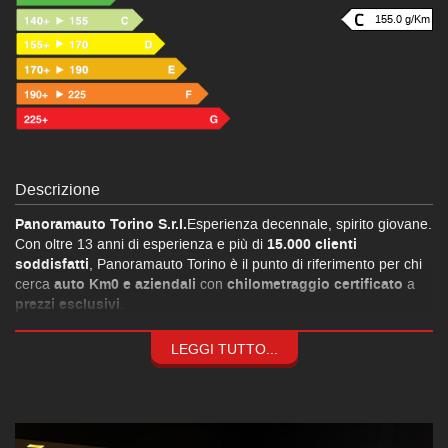
155.0 g/Km
Descrizione
Panoramauto Torino S.r.l.
Esperienza decennale, spirito giovane.
Con oltre 13 anni di esperienza e più di
15.000 clienti
soddisfatti
, Panoramauto Torino è il punto di riferimento per chi
cerca
auto Km0 e aziendali
con
chilometraggio certificato
a
prezzi esclusivi
.
Formule finanziarie personalizzate
fino a 120 mesi a
tassi
agevolati
grazie alle convenzioni con le principali società del
LEGGI TUTTO...
settore.
Consulenza assicurativa su misura
: copertura parziale o totale,
valore a nuovo fino a 84 mesi
e
franchigia zero
.
Manutenzione ordinaria e straordinaria
eseguita internamente
per garantirti massima sicurezza.