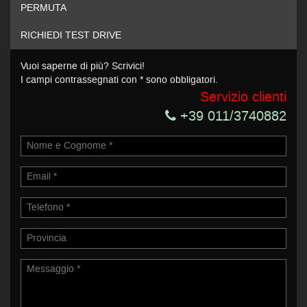
PERMUTA
Acconsento al trattamento dei miei dati per finalità di
marketing
RICHIEDI TEST DRIVE
Invia la tua richiesta
Vuoi saperne di più? Scrivici!
I campi contrassegnati con * sono obbligatori.
Servizio clienti
+39 011/3740882