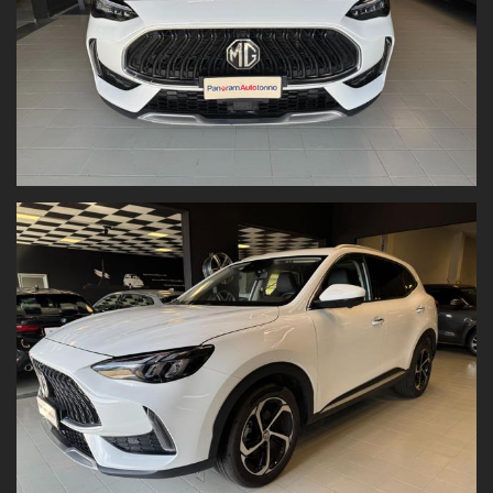
commerciale Panorama.
Nota bene:
Tutti i dati tecnici e gli accessori del veicolo sono riportati con la
massima accuratezza possibile. Tuttavia, le informazioni hanno
valore indicativo
e
non costituiscono vincolo contrattuale
.
Fogli informativi disponibili in sede.