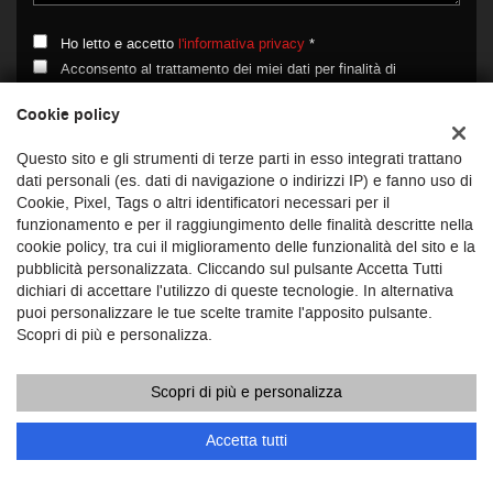
Ho letto e accetto
l'informativa privacy
*
Acconsento al trattamento dei miei dati per finalità di
marketing
Cookie policy
Questo sito e gli strumenti di terze parti in esso integrati trattano
dati personali (es. dati di navigazione o indirizzi IP) e fanno uso di
Cookie, Pixel, Tags o altri identificatori necessari per il
funzionamento e per il raggiungimento delle finalità descritte nella
cookie policy, tra cui il miglioramento delle funzionalità del sito e la
pubblicità personalizzata. Cliccando sul pulsante Accetta Tutti
ULTIMI ARRIVI
dichiari di accettare l'utilizzo di queste tecnologie. In alternativa
puoi personalizzare le tue scelte tramite l'apposito pulsante.
Scopri di più e personalizza.
Scopri di più e personalizza
Accetta tutti
€ 18.900
€