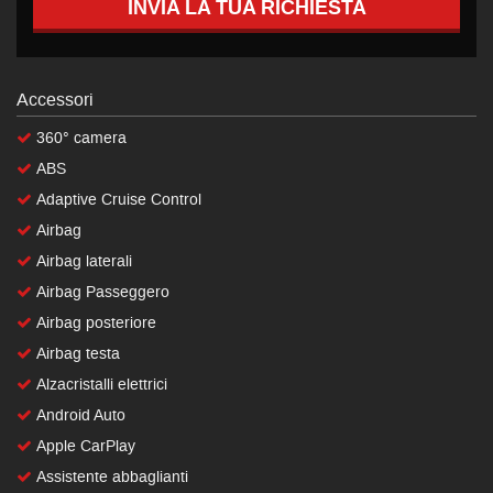
INVIA LA TUA RICHIESTA
Accessori
360° camera
ABS
Adaptive Cruise Control
Airbag
Airbag laterali
Airbag Passeggero
Airbag posteriore
Airbag testa
Alzacristalli elettrici
Android Auto
Apple CarPlay
Assistente abbaglianti