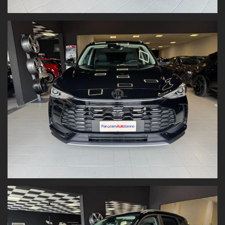
Il prezzo è al netto dell'immatricolazione ed è valido con
promozione Panoramauto Torino S.r.l.
che ti garantisce uno
sconto extra di 2000€
Valutiamo il tuo usato!
Vuoi permutare la tua vettura o venderla?
Inviaci
foto e dati
direttamente dal nostro sito:
www.panoramautotorino.it
→ sezione “Acquistiamo il tuo
usato”
Ti aspettiamo in Strada Settimo 364, Torino
, di fronte al centro
commerciale Panorama.
Nota bene:
Tutti i dati tecnici e gli accessori del veicolo sono riportati con la
massima accuratezza possibile. Tuttavia, le informazioni hanno
valore indicativo
e
non costituiscono vincolo contrattuale
.
Fogli informativi disponibili in sede.