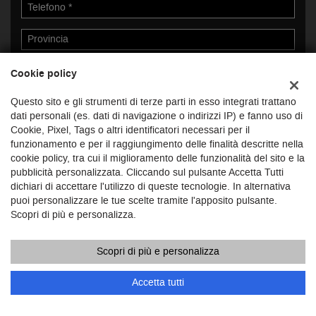
Cookie policy
Questo sito e gli strumenti di terze parti in esso integrati trattano
dati personali (es. dati di navigazione o indirizzi IP) e fanno uso di
Cookie, Pixel, Tags o altri identificatori necessari per il
Ho letto e accetto
l'informativa privacy
*
funzionamento e per il raggiungimento delle finalità descritte nella
Acconsento al trattamento dei miei dati per finalità di
cookie policy, tra cui il miglioramento delle funzionalità del sito e la
marketing
pubblicità personalizzata. Cliccando sul pulsante Accetta Tutti
dichiari di accettare l'utilizzo di queste tecnologie. In alternativa
puoi personalizzare le tue scelte tramite l'apposito pulsante.
Scopri di più e personalizza.
Scopri di più e personalizza
Accetta tutti
ULTIMI ARRIVI