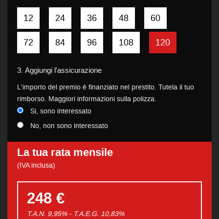
12
24
36
48
60
72
84
96
108
120
3.
Aggiungi l'assicurazione
L'importo del premio è finanziato nel prestito. Tutela il tuo
rimborso. Maggiori informazioni sulla polizza.
Si, sono interessato
No, non sono interessato
La tua rata mensile
(IVA inclusa)
248 €
T.A.N. 9,95% - T.A.E.G.
10,83
%