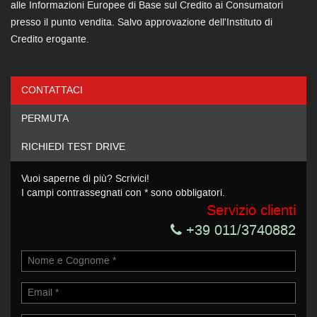
alle Informazioni Europee di Base sul Credito ai Consumatori
presso il punto vendita. Salvo approvazione dell'Instituto di
Credito erogante.
CONTATTACI
Ho letto e accetto
l'informativa privacy
*
PERMUTA
Acconsento al trattamento dei miei dati per finalità di
marketing
RICHIEDI TEST DRIVE
Invia la tua richiesta
Vuoi saperne di più? Scrivici!
I campi contrassegnati con * sono obbligatori.
Servizio clienti
+39 011/3740882