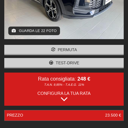
GUARDA LE 22 FOTO
PERMUTA
TEST-DRIVE
248 €
Rata consigliata:
T.A.N. 9,95% - T.A.E.G.
11%
CONFIGURA LA TUA RATA
PREZZO
23.500 €