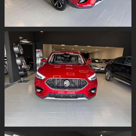
Touchscreen a colori da 10,1"
Apple CarPlay™
Android Auto™
Sensori di parcheggio posteriori
Prezzo al netto dell’immatricolazione
, valido con promozione
Panoramauto Torino S.r.l.
Valutiamo il tuo usato!
Vuoi permutare la tua vettura o venderla?
Inviaci
foto e dati
su:
www.panoramautotorino.it
→ sezione “Acquistiamo il tuo
usato”
Strada Settimo 364, Torino
(di fronte al centro commerciale
Panorama)
Nota bene:
Tutti i dati tecnici e gli accessori sono riportati con la massima
accuratezza. Tuttavia, le informazioni hanno
valore indicativo
e
non costituiscono vincolo contrattuale
.
Fogli informativi disponibili in sede.