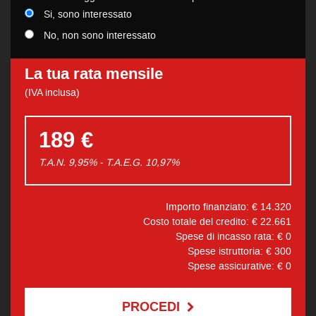
Si, sono interessato
No, non sono interessato
La tua rata mensile
(IVA inclusa)
189 €
T.A.N. 9,95% - T.A.E.G.
10,97
%
Importo finanziato: €
14.320
Costo totale del credito: €
22.661
Spese di incasso rata: €
0
Spese istruttoria: €
300
Spese assicurative: €
0
PROCEDI