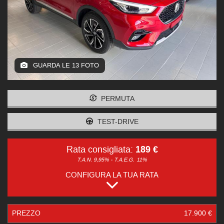
GUARDA LE 13 FOTO
PERMUTA
TEST-DRIVE
189 €
Rata consigliata:
T.A.N. 9,95% - T.A.E.G.
11%
CONFIGURA LA TUA RATA
PREZZO
17.900 €