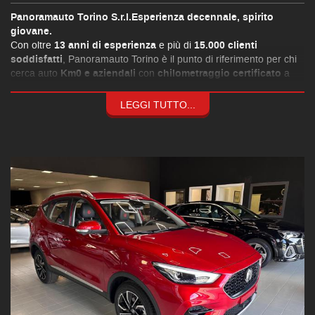
Panoramauto Torino S.r.l.Esperienza decennale, spirito
giovane.
Con oltre
13 anni di esperienza
e più di
15.000 clienti
soddisfatti
, Panoramauto Torino è il punto di riferimento per chi
cerca auto
Km0 e aziendali
con
chilometraggio certificato
a
prezzi esclusivi
.
Formule finanziarie personalizzate
LEGGI TUTTO...
Fino a
120 mesi
a
tassi agevolati
, grazie alle convenzioni con le
principali società finanziarie.
Consulenza assicurativa su misura
Coperture
parziali o totali
,
valore a nuovo fino a 84 mesi
e
franchigia zero
.
Assistenza completa:
Manutenzione ordinaria e straordinaria interna
Carrozzeria
e
assistenza stradale
per supportarti a 360°
MG ZS 1.5 VTi-tech Luxury PRONTA CONSEGNA (Vari Colori)
Accessori:
Telecamera di parcheggio a 360°
Navigazione satellitare
Display digitale con informazioni per il conducente