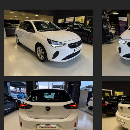
Sedili anteriori regolabili,
Volante in pelle,
Impianto audio con touchscreen,
Comandi al volante,
Cerchi in lega da 16,
Spoiler posteriore,
Fari a Led con luci diurne,
Riconoscimento segnali stradali,
Limitatore di velocità,
Sistema di assistenza al mantenimento della corsia,
Alzacristalli elettrici anteriori e posteriori
Il prezzo è al netto dell'immatricolazione ed è valido con
promozione
Valutiamo il tuo usato!
Vuoi permutare la tua vettura o venderla?
Inviaci
foto e dati
direttamente dal nostro sito:
www.panoramautotorino.it
→ sezione “Acquistiamo il tuo usato
Ti aspettiamo in Strada Settimo 364, Torino
, di fronte al centro
Nota bene:
Tutti i dati tecnici e gli accessori del veicolo sono riportati con la 
Fogli informativi disponibili in sede.