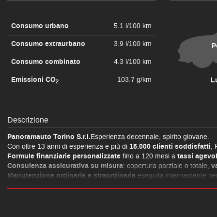
Consumo urbano
5.1 l/100 km
Consumo extraurbano
3.9 l/100 km
P
Consumo combinato
4.3 l/100 km
Emissioni CO
103.7 g/km
L
2
Descrizione
Panoramauto Torino S.r.l.
Esperienza decennale, spirito giovane.
Con oltre 13 anni di esperienza e più di
15.000 clienti soddisfatti
, 
Formule finanziarie personalizzate
fino a 120 mesi a
tassi agevol
Consulenza assicurativa su misura
: copertura parziale o totale,
v
Manutenzione ordinaria e straordinaria
eseguita internamente per
Servizio carrozzeria e assistenza stradale
per supportarti a 360°.
Opel Corsa 1.2 75 CV Elegance
accessori :
Climatizzatore,