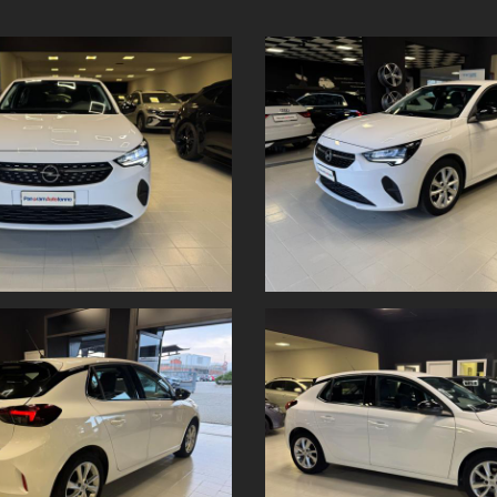
 Panoramauto Torino S.r.l.
”
 commerciale Panorama.
massima accuratezza possibile. Tuttavia, le informazioni hanno
valore indi