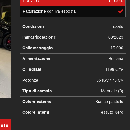
PREZZO
10.900 €
Fatturazione con iva esposta
Condizioni
usato
Immatricolazione
03/2023
Chilometraggio
15.000
Alimentazione
Benzina
Cilindrata
1199 Cm³
Potenza
55 KW / 75 CV
Tipo di cambio
Manuale (8)
Colore esterno
Bianco pastello
Colore interni
Tessuto Nero
RATA