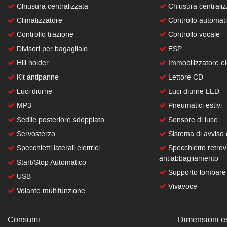
Chiusura centralizzata
Chiusura centraliz
Climatizzatore
Controllo automati
Controllo trazione
Controllo vocale
Divisori per bagagliaio
ESP
Hill holder
Immobilizzatore el
Kit antipanne
Lettore CD
Luci diurne
Luci diurne LED
MP3
Pneumatici estivi
Sedile posteriore sdoppiato
Sensore di luce
Servosterzo
Sistema di avviso 
Specchietti laterali elettrici
Specchietto retrov
antiabbagliamento
Start/Stop Automatico
Supporto lombare
USB
Vivavoce
Volante multifunzione
Consumi
Dimensioni es