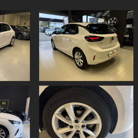
cativo
e
non costituiscono vincolo contrattuale
.