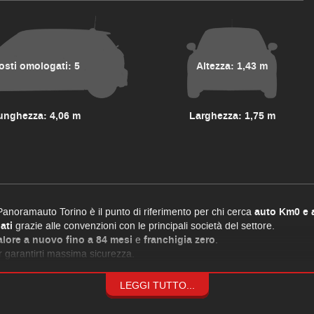
osti omologati: 5
Altezza: 1,43 m
unghezza: 4,06 m
Larghezza: 1,75 m
Panoramauto Torino è il punto di riferimento per chi cerca
auto Km0 e 
ati
grazie alle convenzioni con le principali società del settore.
alore a nuovo fino a 84 mesi
e
franchigia zero
.
 garantirti massima sicurezza.
LEGGI TUTTO...