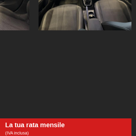
La tua rata mensile
(IVA inclusa)