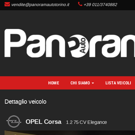
vendite@panoramautotorino.it
+39 011/3740882
HOME
CHI SIAMO
LISTA VEICOLI
Dettaglio veicolo
OPEL Corsa
1.2 75 CV Elegance