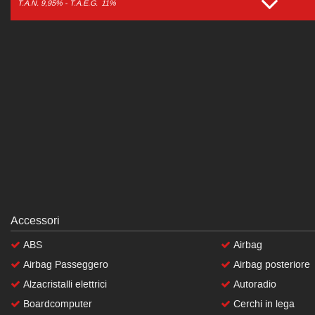
T.A.N. 9,95% - T.A.E.G.
11%
Accessori
ABS
Airbag
Airbag Passeggero
Airbag posteriore
Alzacristalli elettrici
Autoradio
Boardcomputer
Cerchi in lega