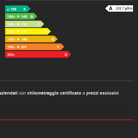
103.7 g/Km
aziendali
con
chilometraggio certificato
a
prezzi esclusivi
.