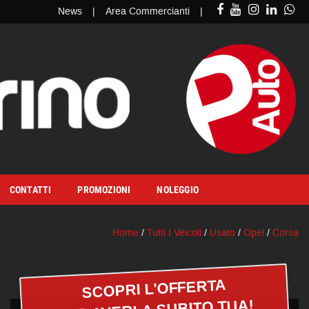
News
Area Commercianti
CONTATTI
PROMOZIONI
NOLEGGIO
Home
/
Tutti I Veicoli
/
Usato
/
Opel
/
Corsa
SCOPRI L'OFFERTA