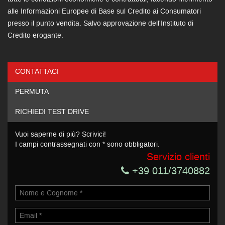
alle Informazioni Europee di Base sul Credito ai Consumatori
presso il punto vendita. Salvo approvazione dell'Instituto di
Credito erogante.
CONTATTACI
Ho letto e accetto
l'informativa privacy
*
PERMUTA
Acconsento al trattamento dei miei dati per finalità di
marketing
RICHIEDI TEST DRIVE
Invia la tua richiesta
Vuoi saperne di più? Scrivici!
I campi contrassegnati con * sono obbligatori.
Servizio clienti
+39 011/3740882