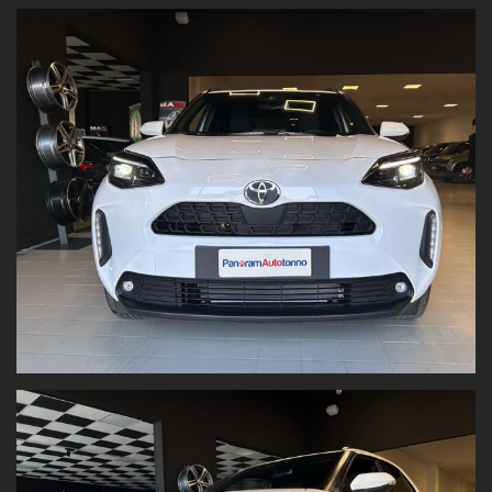
promozione Panoramauto Torino S.r.l.
Valutiamo il tuo usato!
Vuoi permutare la tua vettura o venderla?
Inviaci
foto e dati
direttamente dal nostro sito:
www.panoramautotorino.it
→ sezione “Acquistiamo il tuo
usato”
Ti aspettiamo in Strada Settimo 364, Torino
, di fronte al centro
commerciale Panorama.
Nota bene:
Tutti i dati tecnici e gli accessori del veicolo sono riportati con la
massima accuratezza possibile. Tuttavia, le informazioni hanno
valore indicativo
e
non costituiscono vincolo contrattuale
.
Fogli informativi disponibili in sede.