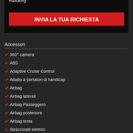
marketing
INVIA LA TUA RICHIESTA
Accessori
360° camera
ABS
Adaptive Cruise Control
Adatto a portatori di handicap
Airbag
Airbag laterali
Airbag Passeggero
Airbag posteriore
Airbag testa
Alzacristalli elettrici