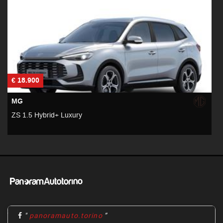
€ 18.900
€
MG
ZS 1.5 Hybrid+ Luxury
Z
"
panoramauto.torino