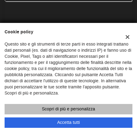
Cookie policy
Questo sito e gli strumenti di terze parti in esso integrati trattano
dati personali (es. dati di navigazione o indirizzi IP) e fanno uso di
Cookie, Pixel, Tags o altri identificatori necessari per il
funzionamento e per il raggiungimento delle finalità descritte nella
cookie policy, tra cui il miglioramento delle funzionalità del sito e la
pubblicità personalizzata. Cliccando sul pulsante Accetta Tutti
dichiari di accettare l'utilizzo di queste tecnologie. In alternativa
puoi personalizzare le tue scelte tramite l'apposito pulsante.
Scopri di più e personalizza.
Panoramauto Torino srl
Strada di Settimo, 364
Scopri di più e personalizza
10156 Torino (TO)
Telefono Vendita:
+39 011/3740882
Accetta tutti
Amministrazione:
+39 011/3747528
Email:
vendite@panoramautotorino.it
Indicazioni stradali