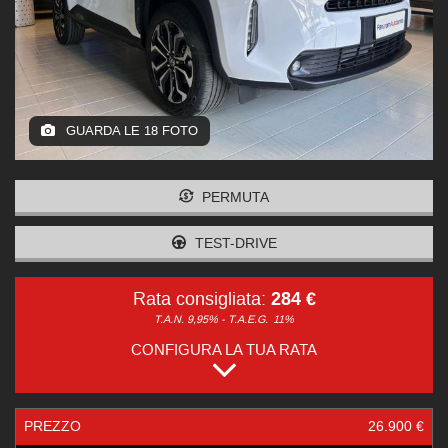
GUARDA LE 18 FOTO
PERMUTA
TEST-DRIVE
284 €
Rata consigliata:
T.A.N. 9,95% - T.A.E.G.
11%
CONFIGURA LA TUA RATA
PREZZO
26.900 €