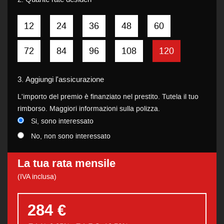
12
24
36
48
60
72
84
96
108
120
3.
Aggiungi l'assicurazione
L'importo del premio è finanziato nel prestito. Tutela il tuo
rimborso. Maggiori informazioni sulla polizza.
Si, sono interessato
No, non sono interessato
La tua rata mensile
(IVA inclusa)
284 €