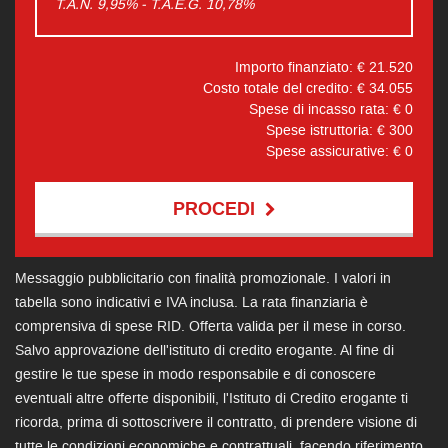
T.A.N. 9,95% - T.A.E.G.
10,78
%
Importo finanziato: €
21.520
Costo totale del credito: €
34.055
Spese di incasso rata: €
0
Spese istruttoria: €
300
Spese assicurative: €
0
PROCEDI
Contattaci
Messaggio pubblicitario con finalità promozionale. I valori in
tabella sono indicativi e IVA inclusa. La rata finanziaria è
comprensiva di spese RID. Offerta valida per il mese in corso.
Salvo approvazione dell'istituto di credito erogante. Al fine di
gestire le tue spese in modo responsabile e di conoscere
eventuali altre offerte disponibili, l'Istituto di Credito erogante ti
ricorda, prima di sottoscrivere il contratto, di prendere visione di
tutte le condizioni economiche e contrattuali, facendo riferimento