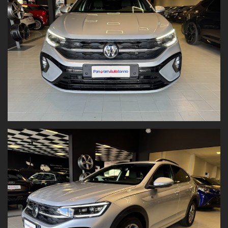
Fendinebbia,
Fari automatici,
Sistema di assistenza al mantenimento della corsia,
Adaptive cruise control,
Assistente al parcheggio,
Vetri scuri
Alza cristalli elettrici anteriori e posterioriIl prezzo è al netto
dell'immatricolazione ed è valido con
promozione Panoramauto
Torino S.r.l.
Valutiamo il tuo usato!
Vuoi permutare la tua vettura o venderla?
Inviaci
foto e dati
direttamente dal nostro sito:
www.panoramautotorino.it
→ sezione “Acquistiamo il tuo
usato”
Ti aspettiamo in Strada Settimo 364, Torino
, di fronte al centro
commerciale Panorama.
Nota bene:
Tutti i dati tecnici e gli accessori del veicolo sono riportati con la
massima accuratezza possibile. Tuttavia, le informazioni hanno
valore indicativo
e
non costituiscono vincolo contrattuale
.
Fogli informativi disponibili in sede.