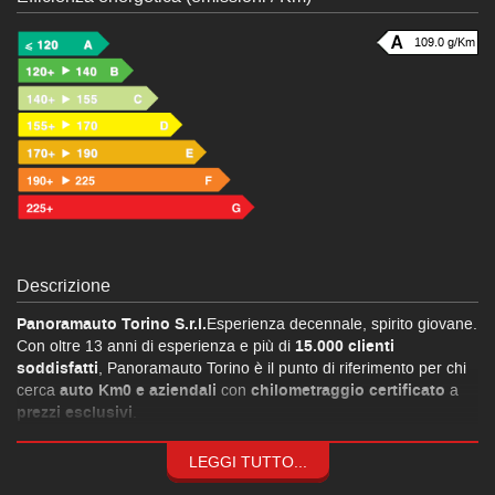
109.0 g/Km
Descrizione
Panoramauto Torino S.r.l.
Esperienza decennale, spirito giovane.
Con oltre 13 anni di esperienza e più di
15.000 clienti
soddisfatti
, Panoramauto Torino è il punto di riferimento per chi
cerca
auto Km0 e aziendali
con
chilometraggio certificato
a
prezzi esclusivi
.
Formule finanziarie personalizzate
fino a 120 mesi a
tassi
agevolati
grazie alle convenzioni con le principali società del
LEGGI TUTTO...
settore.