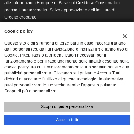
alle Informazioni Europee di Base sul Credito ai Consumatori
presso il punto vendita. Salvo approvazione dell'Instituto di
Credito erogante.
Cookie policy
CONTATTACI
Questo sito e gli strumenti di terze parti in esso integrati trattano
Ho letto e accetto
l'informativa privacy
*
dati personali (es. dati di navigazione o indirizzi IP) e fanno uso di
PERMUTA
Acconsento al trattamento dei miei dati per finalità di
Cookie, Pixel, Tags o altri identificatori necessari per il
marketing
funzionamento e per il raggiungimento delle finalità descritte nella
RICHIEDI TEST DRIVE
cookie policy, tra cui il miglioramento delle funzionalità del sito e la
pubblicità personalizzata. Cliccando sul pulsante Accetta Tutti
Invia la tua richiesta
Vuoi saperne di più? Scrivici!
dichiari di accettare l'utilizzo di queste tecnologie. In alternativa
I campi contrassegnati con * sono obbligatori.
puoi personalizzare le tue scelte tramite l'apposito pulsante.
Servizio clienti
Scopri di più e personalizza.
+39 011/3740882
Scopri di più e personalizza
Accetta tutti