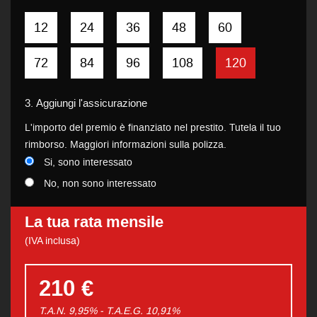
12
24
36
48
60
72
84
96
108
120
3.
Aggiungi l'assicurazione
L'importo del premio è finanziato nel prestito. Tutela il tuo
rimborso. Maggiori informazioni sulla polizza.
Si, sono interessato
No, non sono interessato
La tua rata mensile
(IVA inclusa)
210 €
T.A.N. 9,95% - T.A.E.G.
10,91
%