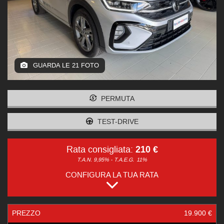
GUARDA LE 21 FOTO
PERMUTA
TEST-DRIVE
210 €
Rata consigliata:
T.A.N. 9,95% - T.A.E.G.
11%
CONFIGURA LA TUA RATA
PREZZO
19.900 €