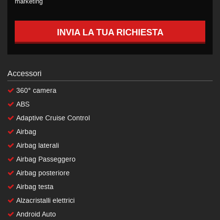
marketing
INVIA LA TUA RICHIESTA
Accessori
360° camera
ABS
Adaptive Cruise Control
Airbag
Airbag laterali
Airbag Passeggero
Airbag posteriore
Airbag testa
Alzacristalli elettrici
Android Auto