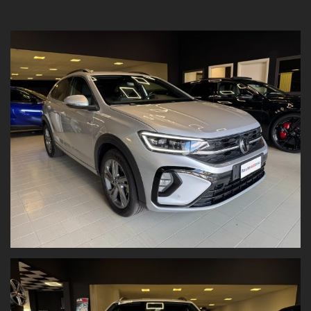
Consulenza assicurativa su misura
: copertura parziale o totale,
valore a nuovo fino a 84 mesi
e
franchigia zero
.
Manutenzione ordinaria e straordinaria
eseguita internamente
per garantirti massima sicurezza.
Servizio carrozzeria e assistenza stradale
per supportarti a
360°.
Volkswagen. Taigo R-Line 1.0 TSI 115 CV M/T6
accessori
Climatizzatore automatico a due zone
Keyless system
Telecamera posteriore
Sedili sportivi
Volante in pelle
Bracciolo anteriore
Fondo del bagagliaio variabile in due altezze
Ready for VW Connect e VW Connect Plus,
Antifurto immobilizer,
Impianto audio con touchscreen, Altoparlanti 6,
Impianto audio con radio digitale DAB
Cerchi in lega da 17,
Bluetooth, Connessione iOS - Android,
Start & Stop,
Fari a Led, Fari posteriori a Led,