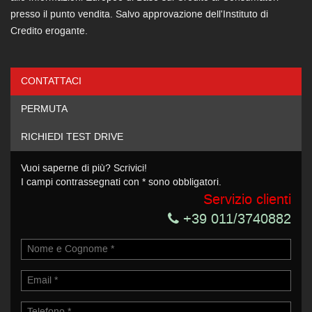
presso il punto vendita. Salvo approvazione dell'Instituto di
Credito erogante.
CONTATTACI
Ho letto e accetto
l'informativa privacy
*
PERMUTA
Acconsento al trattamento dei miei dati per finalità di
marketing
RICHIEDI TEST DRIVE
Invia la tua richiesta
Vuoi saperne di più? Scrivici!
I campi contrassegnati con * sono obbligatori.
Servizio clienti
+39 011/3740882