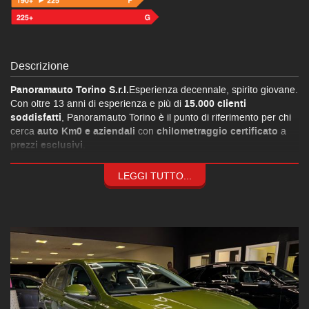
Descrizione
Panoramauto Torino S.r.l.
Esperienza decennale, spirito giovane.
Con oltre 13 anni di esperienza e più di
15.000 clienti
soddisfatti
, Panoramauto Torino è il punto di riferimento per chi
cerca
auto Km0 e aziendali
con
chilometraggio certificato
a
prezzi esclusivi
.
Formule finanziarie personalizzate
fino a 120 mesi a
tassi
agevolati
grazie alle convenzioni con le principali società del
LEGGI TUTTO...
settore.
Consulenza assicurativa su misura
: copertura parziale o totale,
valore a nuovo fino a 84 mesi
e
franchigia zero
.
Manutenzione ordinaria e straordinaria
eseguita internamente
per garantirti massima sicurezza.
Servizio carrozzeria e assistenza stradale
per supportarti a
360°.
VOLKSWAGEN Taigo 1.0 TSI 110 CV Life
accessori :