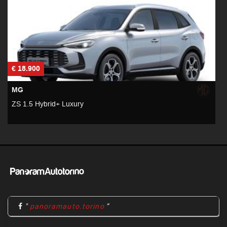
€ 18.900
€
MG
ZS 1.5 Hybrid+ Luxury
Z
"
panoramauto.torino