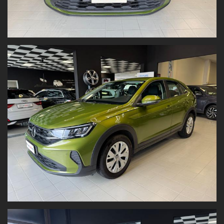
www.panoramautotorino.it
→ sezione “Acquistiamo il tuo
usato”
Ti aspettiamo in Strada Settimo 364, Torino
, di fronte al centro
commerciale Panorama.
Nota bene:
Tutti i dati tecnici e gli accessori del veicolo sono riportati con la
massima accuratezza possibile. Tuttavia, le informazioni hanno
valore indicativo
e
non costituiscono vincolo contrattuale
.
Fogli informativi disponibili in sede.