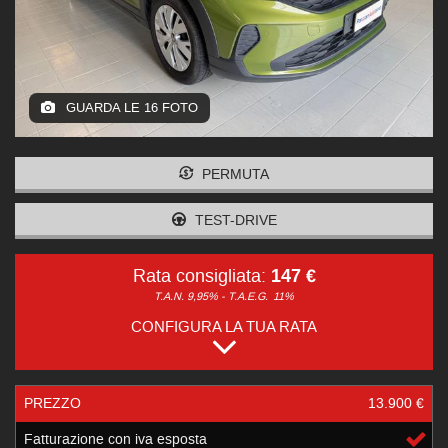
GUARDA LE 16 FOTO
PERMUTA
TEST-DRIVE
147 €
Rata consigliata:
T.A.N. 9,95% - T.A.E.G.
11%
CONFIGURA LA TUA RATA
PREZZO
13.900 €
Fatturazione con iva esposta