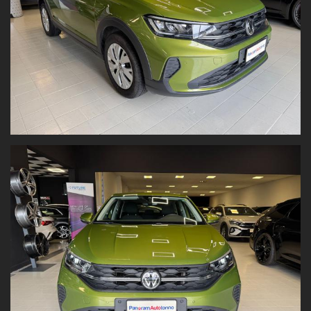
Climatizzatore,
Volante in pelle,
Bracciolo anteriore,
Ready for We Connect e We Connect Plus
Strumentazione digitale con display,
Impianto audio con touchscreen,
radio digitale DAB,
Cerchi da 16,
Bluetooth, Connessione iOS - Android,
Fari a Led,
Fari posteriori a Led,
Fari automatici,
Assistente alla frenata,
Riconoscimento segnali stradali,
Limitatore di velocità,
Sistema di assistenza al mantenimento della corsia,
Adaptive cruise control,
Alza cristalli elettrici anteriori e posteriori,
Il prezzo è al netto dell'immatricolazione ed è valido con
promozione Panoramauto Torino S.r.l.
Valutiamo il tuo usato!
Vuoi permutare la tua vettura o venderla?
Inviaci
foto e dati
direttamente dal nostro sito: