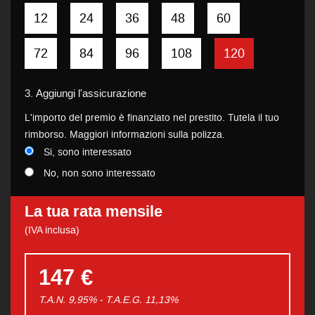
12
24
36
48
60
72
84
96
108
120
3.
Aggiungi l'assicurazione
L'importo del premio è finanziato nel prestito. Tutela il tuo
rimborso. Maggiori informazioni sulla polizza.
Si, sono interessato
No, non sono interessato
La tua rata mensile
(IVA inclusa)
147 €
T.A.N. 9,95% - T.A.E.G.
11,13
%