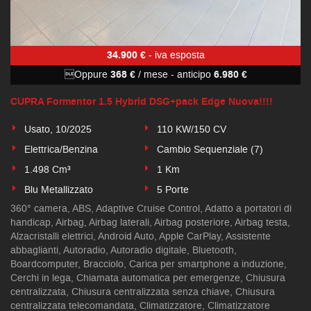
34.900 €
- iva esposta
Oppure
368 €
/ mese
-
anticipo
6.980 €
CUPRA Formentor 1.5 Hybrid DSG+pack Edge Nuova!!!!
Usato, 10/2025
110 KW/150 CV
Elettrica/Benzina
Cambio Sequenziale (7)
1.498 Cm³
1 Km
Blu Metallizzato
5 Porte
360° camera, ABS, Adaptive Cruise Control, Adatto a portatori di
handicap, Airbag, Airbag laterali, Airbag posteriore, Airbag testa,
Alzacristalli elettrici, Android Auto, Apple CarPlay, Assistente
abbaglianti, Autoradio, Autoradio digitale, Bluetooth,
Boardcomputer, Bracciolo, Carica per smartphone a induzione,
Cerchi in lega, Chiamata automatica per emergenze, Chiusura
centralizzata, Chiusura centralizzata senza chiave, Chiusura
centralizzata telecomandata, Climatizzatore, Climatizzatore