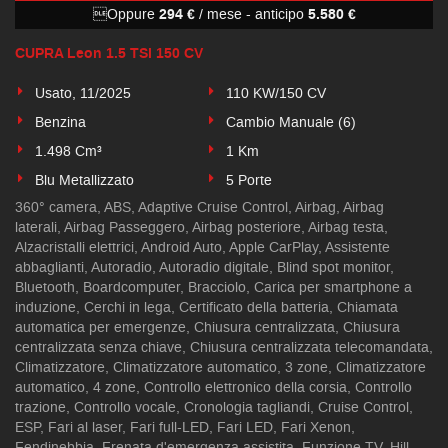
Oppure
294 €
/ mese
-
anticipo
5.580 €
CUPRA Leon 1.5 TSI 150 CV
Usato, 11/2025
110 KW/150 CV
Benzina
Cambio Manuale (6)
1.498 Cm³
1 Km
Blu Metallizzato
5 Porte
360° camera, ABS, Adaptive Cruise Control, Airbag, Airbag
laterali, Airbag Passeggero, Airbag posteriore, Airbag testa,
Alzacristalli elettrici, Android Auto, Apple CarPlay, Assistente
abbaglianti, Autoradio, Autoradio digitale, Blind spot monitor,
Bluetooth, Boardcomputer, Bracciolo, Carica per smartphone a
induzione, Cerchi in lega, Certificato della batteria, Chiamata
automatica per emergenze, Chiusura centralizzata, Chiusura
centralizzata senza chiave, Chiusura centralizzata telecomandata,
Climatizzatore, Climatizzatore automatico, 3 zone, Climatizzatore
automatico, 4 zone, Controllo elettronico della corsia, Controllo
trazione, Controllo vocale, Cronologia tagliandi, Cruise Control,
ESP, Fari al laser, Fari full-LED, Fari LED, Fari Xenon,
Fendinebbia, Frenata d'emergenza assistita, Funzione TV, Hill