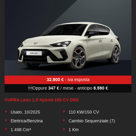
32.900 €
- iva esposta
Oppure
347 €
/ mese
-
anticipo
6.580 €
CUPRA Leon 1.5 Hybrid 150 CV DSG
Usato, 10/2025
110 KW/150 CV
Elettrica/Benzina
Cambio Sequenziale (7)
1.498 Cm³
1 Km