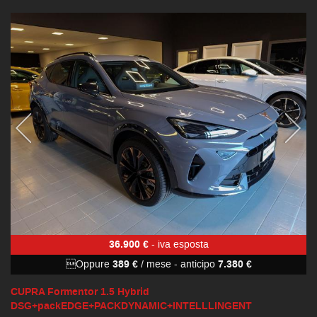
36.900 €
- iva esposta
Oppure
389 €
/ mese
-
anticipo
7.380 €
CUPRA Formentor 1.5 Hybrid
DSG+packEDGE+PACKDYNAMIC+INTELLLINGENT