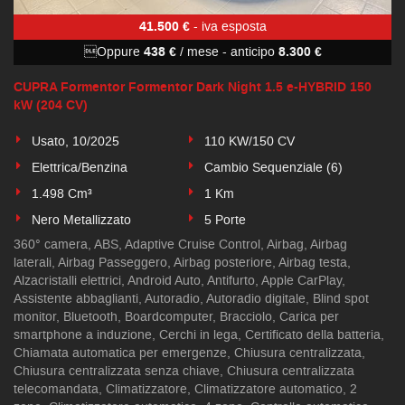
41.500 €
- iva esposta
Oppure
438 €
/ mese
-
anticipo
8.300 €
CUPRA Formentor Formentor Dark Night 1.5 e-HYBRID 150
kW (204 CV)
Usato, 10/2025
110 KW/150 CV
Elettrica/Benzina
Cambio Sequenziale (6)
1.498 Cm³
1 Km
Nero Metallizzato
5 Porte
360° camera, ABS, Adaptive Cruise Control, Airbag, Airbag
laterali, Airbag Passeggero, Airbag posteriore, Airbag testa,
Alzacristalli elettrici, Android Auto, Antifurto, Apple CarPlay,
Assistente abbaglianti, Autoradio, Autoradio digitale, Blind spot
monitor, Bluetooth, Boardcomputer, Bracciolo, Carica per
smartphone a induzione, Cerchi in lega, Certificato della batteria,
Chiamata automatica per emergenze, Chiusura centralizzata,
Chiusura centralizzata senza chiave, Chiusura centralizzata
telecomandata, Climatizzatore, Climatizzatore automatico, 2