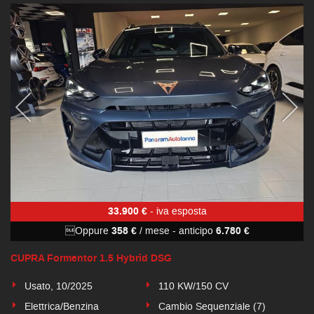
33.900 €
- iva esposta
Oppure
358 €
/ mese
-
anticipo
6.780 €
CUPRA Formentor 1.5 Hybrid DSG
Usato, 10/2025
110 KW/150 CV
Elettrica/Benzina
Cambio Sequenziale (7)