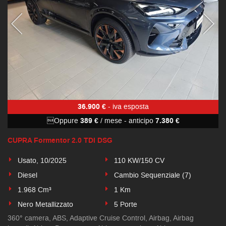
36.900 €
- iva esposta
Oppure
389 €
/ mese
-
anticipo
7.380 €
CUPRA Formentor 2.0 TDI DSG
Usato, 10/2025
110 KW/150 CV
Diesel
Cambio Sequenziale (7)
1.968 Cm³
1 Km
Nero Metallizzato
5 Porte
360° camera, ABS, Adaptive Cruise Control, Airbag, Airbag