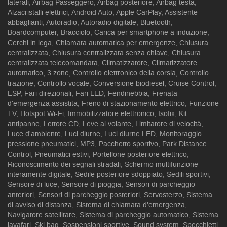
laterali, Airbag Passeggero, Airbag posteriore, Airbag testa,
Alzacristalli elettrici, Android Auto, Apple CarPlay, Assistente
abbaglianti, Autoradio, Autoradio digitale, Bluetooth,
Boardcomputer, Bracciolo, Carica per smartphone a induzione,
Cerchi in lega, Chiamata automatica per emergenze, Chiusura
centralizzata, Chiusura centralizzata senza chiave, Chiusura
centralizzata telecomandata, Climatizzatore, Climatizzatore
automatico, 3 zone, Controllo elettronico della corsia, Controllo
trazione, Controllo vocale, Conversione biodiesel, Cruise Control,
ESP, Fari direzionali, Fari LED, Fendinebbia, Frenata
d'emergenza assistita, Freno di stazionamento elettrico, Funzione
TV, Hotspot Wi-Fi, Immobilizzatore elettronico, Isofix, Kit
antipanne, Lettore CD, Leve al volante, Limitatore di velocità,
Luce d'ambiente, Luci diurne, Luci diurne LED, Monitoraggio
pressione pneumatici, MP3, Pacchetto sportivo, Park Distance
Control, Pneumatici estivi, Portellone posteriore elettrico,
Riconoscimento dei segnali stradali, Schermo multifunzione
interamente digitale, Sedile posteriore sdoppiato, Sedili sportivi,
Sensore di luce, Sensore di pioggia, Sensori di parcheggio
anteriori, Sensori di parcheggio posteriori, Servosterzo, Sistema
di avviso di distanza, Sistema di chiamata d'emergenza,
Navigatore satellitare, Sistema di parcheggio automatico, Sistema
lavafari, Ski bag, Sospensioni sportive, Sound system, Specchietti