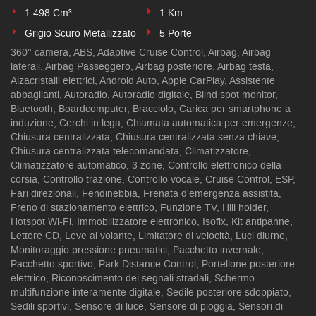
1.498 Cm³
1 Km
Grigio Scuro Metallizzato
5 Porte
360° camera, ABS, Adaptive Cruise Control, Airbag, Airbag
laterali, Airbag Passeggero, Airbag posteriore, Airbag testa,
Alzacristalli elettrici, Android Auto, Apple CarPlay, Assistente
abbaglianti, Autoradio, Autoradio digitale, Blind spot monitor,
Bluetooth, Boardcomputer, Bracciolo, Carica per smartphone a
induzione, Cerchi in lega, Chiamata automatica per emergenze,
Chiusura centralizzata, Chiusura centralizzata senza chiave,
Chiusura centralizzata telecomandata, Climatizzatore,
Climatizzatore automatico, 3 zone, Controllo elettronico della
corsia, Controllo trazione, Controllo vocale, Cruise Control, ESP,
Fari direzionali, Fendinebbia, Frenata d'emergenza assistita,
Freno di stazionamento elettrico, Funzione TV, Hill holder,
Hotspot Wi-Fi, Immobilizzatore elettronico, Isofix, Kit antipanne,
Lettore CD, Leve al volante, Limitatore di velocità, Luci diurne,
Monitoraggio pressione pneumatici, Pacchetto invernale,
Pacchetto sportivo, Park Distance Control, Portellone posteriore
elettrico, Riconoscimento dei segnali stradali, Schermo
multifunzione interamente digitale, Sedile posteriore sdoppiato,
Sedili sportivi, Sensore di luce, Sensore di pioggia, Sensori di