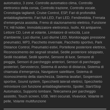
automatico, 3 zone, Controllo automatico clima, Controllo
elettronico della corsia, Controllo trazione, Controllo vocale,
Cronologia tagliandi, Cruise Control, ESP, Fari di profondità
antiabbagliamento, Fari full-LED, Fari LED, Fendinebbia, Frenata
d'emergenza assistita, Freno di stazionamento elettrico, Funzione
TV, Hill holder, Immobilizzatore elettronico, Isofix, Kit antipanne,
Lettore CD, Leve al volante, Limitatore di velocità, Luce
d'ambiente, Luci diurne, Luci diurne LED, Monitoraggio pressione
pneumatici, MP3, Pacchetto invernale, Pacchetto sportivo, Park
Distance Control, Pneumatici estivi, Portellone posteriore elettrico,
Riconoscimento dei segnali stradali, Sedile posteriore sdoppiato,
Sedili riscaldati, Sedili sportivi, Sensore di luce, Sensore di
pioggia, Sensori di parcheggio anteriori, Sensori di parcheggio
posteriori, Servosterzo, Sistema di avviso di distanza, Sistema di
chiamata d'emergenza, Navigatore satellitare, Sistema di
riconoscimento della stanchezza, Sistema lavafari, Sospensioni
sportive, Sound system, Specchietti laterali elettrici, Specchietto
retrovisore con funzione antiabbagliamento, Spoiler, Start/Stop
Automatico, Supporto lombare, Telecamera per parcheggio
assistito, Touch screen, USB, Vetri oscurati, Vivavoce, Volante in
pelle, Volante multifunzione