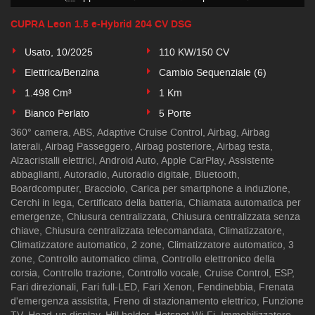
CUPRA Leon 1.5 e-Hybrid 204 CV DSG
Usato, 10/2025
110 KW/150 CV
Elettrica/Benzina
Cambio Sequenziale (6)
1.498 Cm³
1 Km
Bianco Perlato
5 Porte
360° camera, ABS, Adaptive Cruise Control, Airbag, Airbag
laterali, Airbag Passeggero, Airbag posteriore, Airbag testa,
Alzacristalli elettrici, Android Auto, Apple CarPlay, Assistente
abbaglianti, Autoradio, Autoradio digitale, Bluetooth,
Boardcomputer, Bracciolo, Carica per smartphone a induzione,
Cerchi in lega, Certificato della batteria, Chiamata automatica per
emergenze, Chiusura centralizzata, Chiusura centralizzata senza
chiave, Chiusura centralizzata telecomandata, Climatizzatore,
Climatizzatore automatico, 2 zone, Climatizzatore automatico, 3
zone, Controllo automatico clima, Controllo elettronico della
corsia, Controllo trazione, Controllo vocale, Cruise Control, ESP,
Fari direzionali, Fari full-LED, Fari Xenon, Fendinebbia, Frenata
d'emergenza assistita, Freno di stazionamento elettrico, Funzione