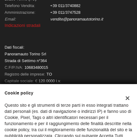
Telefono Vendita:
+39 011/3740882
Amministrazione:
+39 011/3747528
Email:
vendite@panoramautotorino.it
Indicazioni stradali
Dati fiscali:
Panoramauto Torino Srl
Strada di Settimo n°364
C.F/P.IVA:
10683480015
Registro delle imprese:
TO
Capitale sociale: €
120.0000 i.v.
Cookie policy
Questo sito e gli strumenti di terze parti in esso integrati trattano
dati personali (es. dati di navigazione o indirizzi IP) e fanno uso di
Cookie, Pixel, Tags o altri identificatori necessari per il
funzionamento e per il raggiungimento delle finalità descritte nella
cookie policy, tra cui il miglioramento delle funzionalità del sito e la
pubblicità personalizzata. Cliccando sul pulsante Accetta Tutti