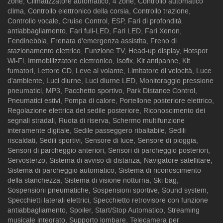
zone, Climatizzatore automatico, 4 zone, Controllo automatico
clima, Controllo elettronico della corsia, Controllo trazione,
Controllo vocale, Cruise Control, ESP, Fari di profondità
antiabbagliamento, Fari full-LED, Fari LED, Fari Xenon,
Fendinebbia, Frenata d'emergenza assistita, Freno di
stazionamento elettrico, Funzione TV, Head-up display, Hotspot
Wi-Fi, Immobilizzatore elettronico, Isofix, Kit antipanne, Kit
fumatori, Lettore CD, Leve al volante, Limitatore di velocità, Luce
d'ambiente, Luci diurne, Luci diurne LED, Monitoraggio pressione
pneumatici, MP3, Pacchetto sportivo, Park Distance Control,
Pneumatici estivi, Pompa di calore, Portellone posteriore elettrico,
Regolazione elettrica del sedile posteriore, Riconoscimento dei
segnali stradali, Ruota di riserva, Schermo multifunzione
interamente digitale, Sedile passeggero ribaltabile, Sedili
riscaldati, Sedili sportivi, Sensore di luce, Sensore di pioggia,
Sensori di parcheggio anteriori, Sensori di parcheggio posteriori,
Servosterzo, Sistema di avviso di distanza, Navigatore satellitare,
Sistema di parcheggio automatico, Sistema di riconoscimento
della stanchezza, Sistema di visione notturna, Ski bag,
Sospensioni pneumatiche, Sospensioni sportive, Sound system,
Specchietti laterali elettrici, Specchietto retrovisore con funzione
antiabbagliamento, Spoiler, Start/Stop Automatico, Streaming
musicale integrato, Supporto lombare, Telecamera per