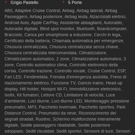
Grigio Pastello
5 Porte
ABS, Adaptive Cruise Control, Airbag, Airbag laterali, Airbag
Passeggero, Airbag posteriore, Airbag testa, Alzacristalli elettrici,
Android Auto, Apple CarPlay, Assistente abbaglianti, Autoradio,
Autoradio digitale, Blind spot monitor, Bluetooth, Boardcomputer,
Bracciolo, Carica per smartphone a induzione, Cerchi in lega,
Certificato della batteria, Chiamata automatica per emergenze,
Chiusura centralizzata, Chiusura centralizzata senza chiave,
Chiusura centralizzata telecomandata, Climatizzatore,
Climatizzatore automatico, 2 zone, Climatizzatore automatico, 3
zone, Controllo automatico clima, Controllo elettronico della
corsia, Controllo trazione, Controllo vocale, Cruise Control, ESP,
Fari LED, Fendinebbia, Frenata d'emergenza assistita, Freno di
stazionamento elettrico, Funzione TV, Gancio traino, Head-up
display, Hill holder, Hotspot Wi-Fi, Immobilizzatore elettronico,
Isofix, Kit fumatori, Lettore CD, Limitatore di velocità, Luce
d'ambiente, Luci diurne, Luci diurne LED, Monitoraggio pressione
pneumatici, MP3, Pacchetto invernale, Pacchetto sportivo, Park
Distance Control, Pneumatici da neve, Riconoscimento dei
segnali stradali, Ruotino, Schermo multifunzione interamente
digitale, Sedile passeggero ribaltabile, Sedile posteriore
sdoppiato, Sedili riscaldati, Sedili sportivi, Sensore di luce, Sensori