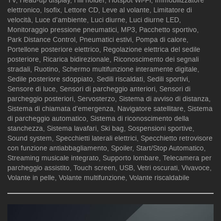
TV, Head-up display, Hill holder, Hotspot Wi-Fi, Immobilizzatore
elettronico, Isofix, Lettore CD, Leve al volante, Limitatore di
velocità, Luce d'ambiente, Luci diurne, Luci diurne LED,
Monitoraggio pressione pneumatici, MP3, Pacchetto sportivo,
Park Distance Control, Pneumatici estivi, Pompa di calore,
Portellone posteriore elettrico, Regolazione elettrica del sedile
posteriore, Ricarica bidirezionale, Riconoscimento dei segnali
stradali, Ruotino, Schermo multifunzione interamente digitale,
Sedile posteriore sdoppiato, Sedili riscaldati, Sedili sportivi,
Sensore di luce, Sensori di parcheggio anteriori, Sensori di
parcheggio posteriori, Servosterzo, Sistema di avviso di distanza,
Sistema di chiamata d'emergenza, Navigatore satellitare, Sistema
di parcheggio automatico, Sistema di riconoscimento della
stanchezza, Sistema lavafari, Ski bag, Sospensioni sportive,
Sound system, Specchietti laterali elettrici, Specchietto retrovisore
con funzione antiabbagliamento, Spoiler, Start/Stop Automatico,
Streaming musicale integrato, Supporto lombare, Telecamera per
parcheggio assistito, Touch screen, USB, Vetri oscurati, Vivavoce,
Volante in pelle, Volante multifunzione, Volante riscaldabile